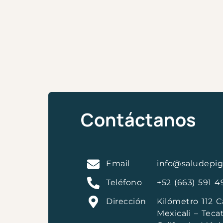
Contáctanos
Email
info@saludepig
Teléfono
+52 (663) 591 
Dirección
Kilómetro 112 C
Mexicali – Tecat