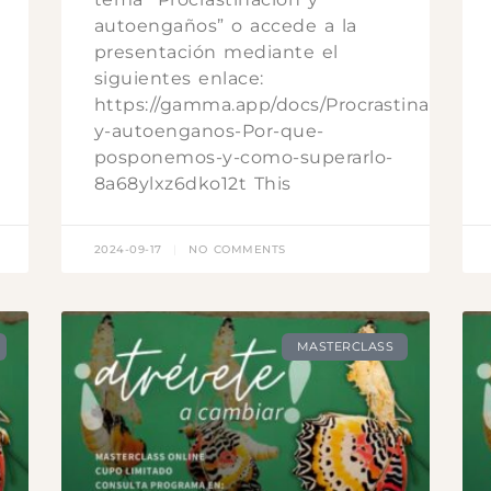
autoengaños” o accede a la
presentación mediante el
siguientes enlace:
https://gamma.app/docs/Procrastinacion-
y-autoenganos-Por-que-
posponemos-y-como-superarlo-
8a68ylxz6dko12t This
2024-09-17
NO COMMENTS
MASTERCLASS