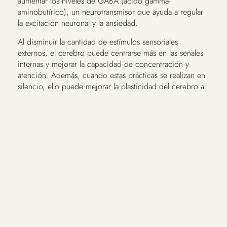
aumentar los niveles de GABA (ácido gamma-
aminobutírico), un neurotransmisor que ayuda a regular
la excitación neuronal y la ansiedad.
Al disminuir la cantidad de estímulos sensoriales
externos, el cerebro puede centrarse más en las señales
internas y mejorar la capacidad de concentración y
atención. Además, cuando estas prácticas se realizan en
silencio, ello puede mejorar la plasticidad del cerebro al
permitir que se produzcan procesos de consolidación
de la memoria y de reorganización de la información
almacenada en el cerebro.
Estos cambios estructurales y funcionales sugieren que
estas prácticas potencian la reserva cerebral, lo que
puede ayudar a compensar la disminución de la función
cerebral que ocurre con el envejecimiento y diversas
condiciones médicas.