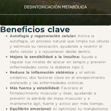
Beneficios clave
Autofagia y regeneración celular:
Activa la
autofagia, un proceso natural que limpia tus células
y estimula su renovación, ayudando a revertir el
daño celular y a rejuvenecer desde dentro.
Mejora la sensibilidad a la insulina:
Ayuda a
regular tus niveles de azúcar en sangre y prevenir
enfermedades como la diabetes tipo 2.
Reduce la inflamación sistémica
y el estrés
oxidativo, dos factores clave en el envejecimiento
acelerado y las enfermedades crónicas.
Más fuerza y estabilidad:
Favorece el
fortalecimiento muscular y óseo, ayudando a
prevenir la pérdida de masa muscular y a
mantenerte ágil, fuerte y activo por más tiempo.
Equilibrio emocional:
Al optimizar tu metabolismo