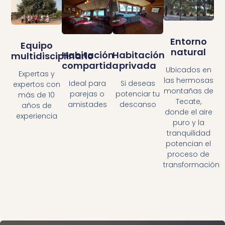
Entorno
Equipo
natural
Habitación
Habitación
multidisciplinario
compartida
privada
Ubicados en
Expertas y
las hermosas
Ideal para
Si deseas
expertos con
montañas de
parejas o
potenciar tu
más de 10
Tecate,
amistades
descanso
años de
donde el aire
experiencia
puro y la
tranquilidad
potencian el
proceso de
transformación